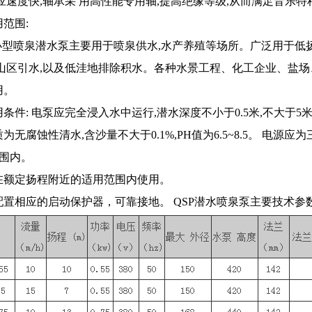
应速度快,轴承采 用高性能专用轴,提高绝缘等级,从而满足音乐
范围:
型小型喷泉潜水泵主要用于喷泉供水,水产养殖等场所。广泛用于低
、山区引水,以及低洼地排除积水。各种水景工程、化工企业、盐场
用。
条件: 电泵应完全浸入水中运行,潜水深度不小于0.5米,不大于5
为无腐蚀性清水,含沙量不大于0.1%,PH值为6.5~8.5。 电源应
伏范围内。
在额定扬程附近的适用范围内使用。
配置相应的启动保护器，可靠接地。 QSP潜水喷泉泵主要技术参