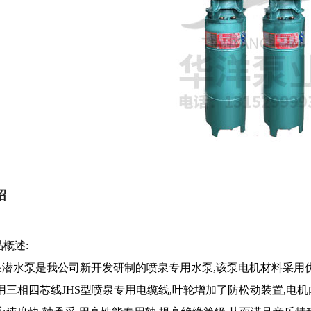
绍
概述:
泉潜水泵是我公司新开发研制的喷泉专用水泵,该泵电机材料采用优
用三相四芯线JHS型喷泉专用电缆线,叶轮增加了防松动装置,电