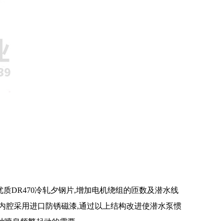
质DR470冷轧夕钢片,增加电机绕组的匝数及潜水线
机内腔采用进口防锈磁漆,通过以上结构改进使潜水泵惯