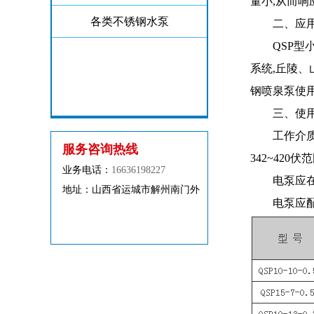
量小,从而响
各类不锈钢水泵
二、应用
QSP
系统,丘陵
钢喷泉泵使
三、使用
工作介质
服务咨询热线
342~420
业务电话：
16636198227
电泵应
地址：山西省运城市解州南门外
电泵应