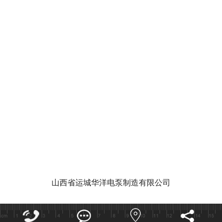
华洋泵业视
泵功能特点和作用有哪些
潜水泵的使
山西省运城华洋电泵制造有限公司