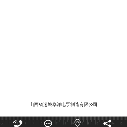
华洋泵业视
泵功能特点和作用有哪些
潜水泵的使
山西省运城华洋电泵制造有限公司