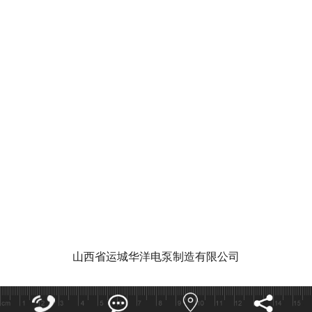
华洋泵业视
泵功能特点和作用有哪些
潜水泵的使
山西省运城华洋电泵制造有限公司