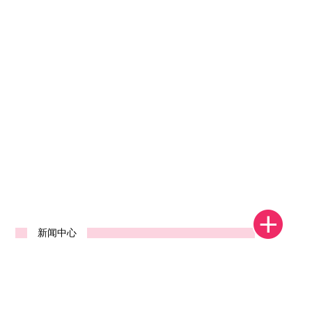
1
2
3
4
新闻中心
河南省郑州中标发货视频