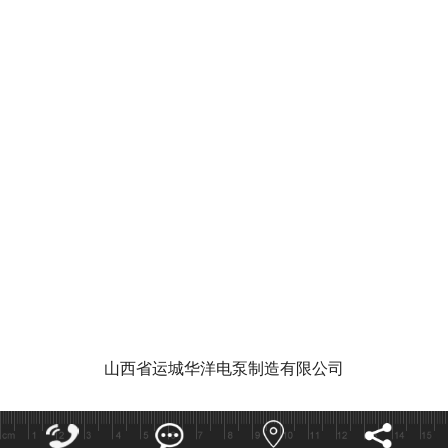
华洋泵业视
泵功能特点和作用有哪些
潜水泵的使
山西省运城华洋电泵制造有限公司