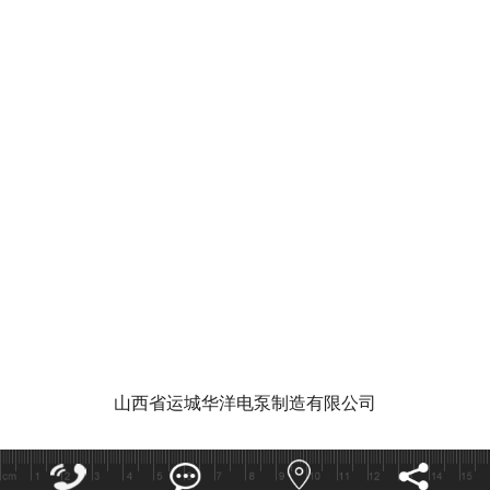
华洋泵业视
泵功能特点和作用有哪些
潜水泵的使
山西省运城华洋电泵制造有限公司