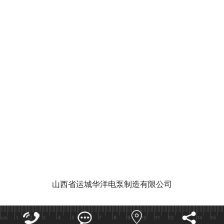
华洋泵业视
泵功能特点和作用有哪些
潜水泵的使
山西省运城华洋电泵制造有限公司