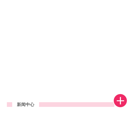
1
2
3
4
新闻中心
河南省郑州中标发货视频