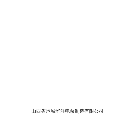
华洋泵业视
泵功能特点和作用有哪些
潜水泵的使
山西省运城华洋电泵制造有限公司
一键通话
一键短信
查看地图
点击分享