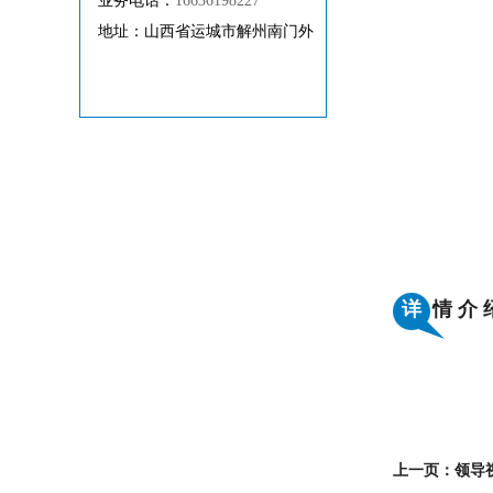
业务电话：
16636198227
地址：山西省运城市解州南门外
详
情 介 
上一页：领导