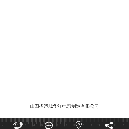
华洋泵业视
泵功能特点和作用有哪些
潜水泵的使
山西省运城华洋电泵制造有限公司