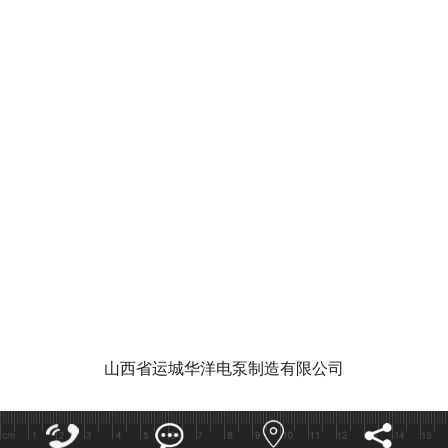
华洋泵业视
泵功能特点和作用有哪些
潜水泵的使
山西省运城华洋电泵制造有限公司